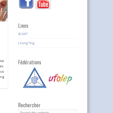
Liens
IEUWT
Leung Ting
Fédérations
ème
ts.
us
ing
Rechercher