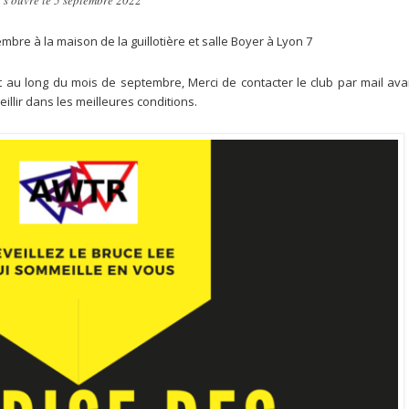
 s’ouvre le 5 septembre 2022
re à la maison de la guillotière et salle Boyer à Lyon 7
ut au long du mois de septembre, Merci de contacter le club par mail ava
llir dans les meilleures conditions.