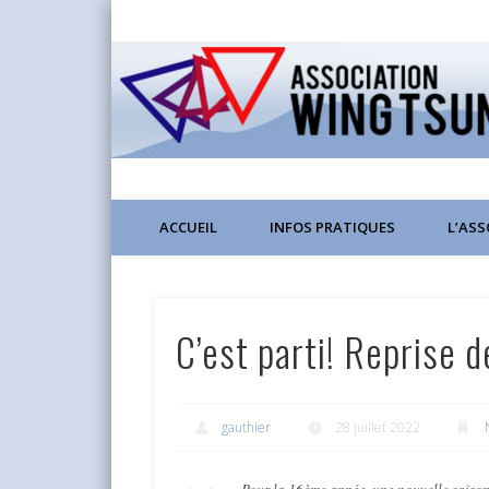
Wing Chun Kung Fu à Lyon
ACCUEIL
INFOS PRATIQUES
L’AS
C’est parti! Reprise
gauthier
28 juillet 2022