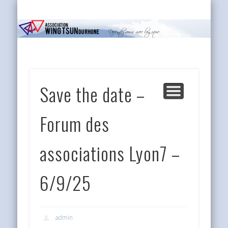
INFOS PRATIQUES
L’ASSOCIATION
LE WING TSUN
EVÉNEMENTS
ACCUEIL
MEDIA
FAQ
Save the date –
Forum des
associations Lyon7 –
6/9/25
admin