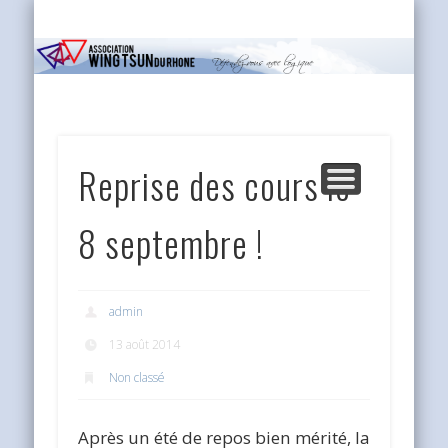
INFOS PRATIQUES
L’ASSOCIATION
LE WING TSUN
EVÉNEMENTS
ACCUEIL
MEDIA
FAQ
Reprise des cours le
8 septembre !
admin
13 août 2014
Non classé
Après un été de repos bien mérité, la