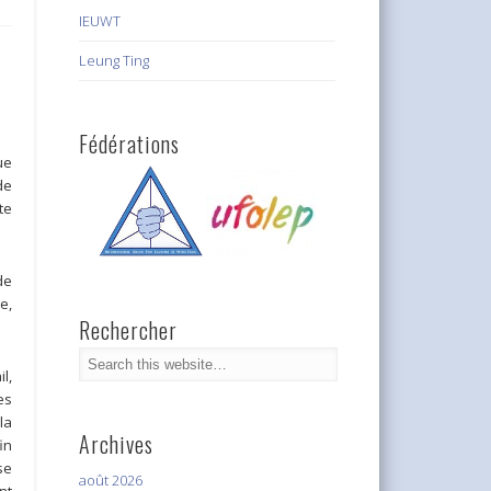
IEUWT
Leung Ting
Fédérations
ue
de
te
de
e,
Rechercher
l,
es
la
Archives
in
se
août 2026