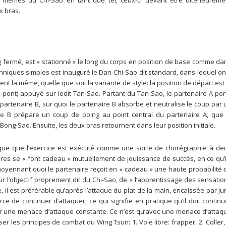
es mêmes du Chi-Sao en tant que tel, ceux-ci devant être ultérieureme
x bras.
ing fermé, est « stationné » le long du corps en position de base comme da
hniques simples est inauguré le Dan-Chi-Sao dit standard, dans lequel on
nt la même, quelle que soit la variante de style: la position de départ est 
-pont) appuyé sur ledit Tan-Sao. Partant du Tan-Sao, le partenaire A por
 partenaire B, sur quoi le partenaire B absorbe et neutralise le coup par 
e B prépare un coup de poing au point central du partenaire A, que 
Bong-Sao. Ensuite, les deux bras retournent dans leur position initiale.
que que l’exercice est exécuté comme une sorte de chorégraphie à de
ires se « font cadeau » mutuellement de jouissance de succès, en ce qu’i
moyennant quoi le partenaire reçoit en « cadeau » une haute probabilité 
ur l’objectif proprement dit du Chi-Sao, de « l’apprentissage des sensatio
le, il est préférable qu’après l’attaque du plat de la main, encaissée par Ju
rce de continuer d’attaquer, ce qui signifie en pratique qu’il doit continu
ir une menace d’attaque constante. Ce n’est qu’avec une menace d’attaq
r les principes de combat du Wing Tsun: 1. Voie libre: frapper, 2. Coller, 