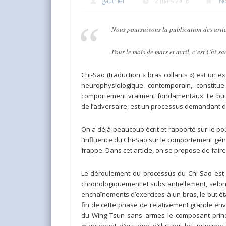
gauthier
2 mars 2016
No
Nous poursuivons la publication des art
Pour le mois de mars et avril, c’est Chi-sa
Chi-Sao (traduction « bras collants ») est un ex
neurophysiologique contemporain, consti
comportement vraiment fondamentaux. Le but a
de l’adversaire, est un processus demandant de
On a déjà beaucoup écrit et rapporté sur le po
l’influence du Chi-Sao sur le comportement gén
frappe. Dans cet article, on se propose de faire
Le déroulement du processus du Chi-Sao est su
chronologiquement et substantiellement, selon
enchaînements d’exercices à un bras, le but ét
fin de cette phase de relativement grande enve
du Wing Tsun sans armes le composant princi