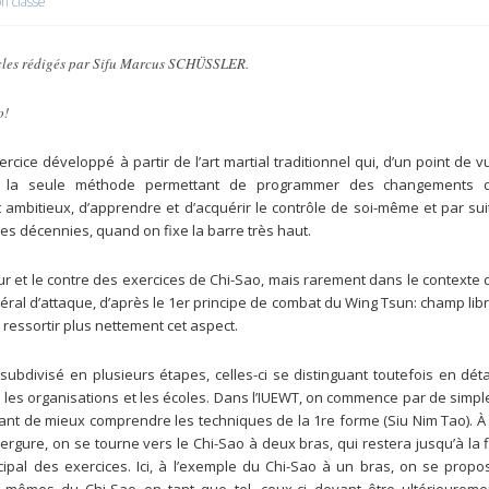
n classé
icles rédigés par Sifu Marcus SCHÜSSLER.
o!
ercice développé à partir de l’art martial traditionnel qui, d’un point de v
tue la seule méthode permettant de programmer des changements 
mbitieux, d’apprendre et d’acquérir le contrôle de soi-même et par sui
s décennies, quand on fixe la barre très haut.
ur et le contre des exercices de Chi-Sao, mais rarement dans le contexte 
éral d’attaque, d’après le 1er principe de combat du Wing Tsun: champ libr
 ressortir plus nettement cet aspect.
bdivisé en plusieurs étapes, celles-ci se distinguant toutefois en détai
 les organisations et les écoles. Dans l’IUEWT, on commence par de simpl
ant de mieux comprendre les techniques de la 1re forme (Siu Nim Tao). À 
rgure, on se tourne vers le Chi-Sao à deux bras, qui restera jusqu’à la f
pal des exercices. Ici, à l’exemple du Chi-Sao à un bras, on se propo