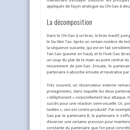
maintenant d’essayer d’illustrer les princip
appliqués de façon analogue au Chi-Sao à deu
La décomposition
Dans le Chi-Sao à un bras, le bras inactif, po
le Siu Nim Tao. Après un certain nombre de tec
la séquence suivante, qui est en fait sensibleme
Tan-Sao (paume en haut), et le Fook-Sao (bras
un coup du plat de la main au point central du
mouvement de Jum-Sao. Ensuite, le partenair
partenaire A absorbe ensuite et neutralise par 
Très souvent, un observateur externe remar
protagonistes, dans laquelle les deux partena
« téléphonent » corporellement leur attaque, 
succès pour une réaction semi-visuelle. Or, po
tactiles », ceci est contre-productif. Par exemp
Sao par le partenaire B, le partenaire A s’effo
d’exercer une certaine pression pour mainten
constante du partenaire que l’on peut concrétise