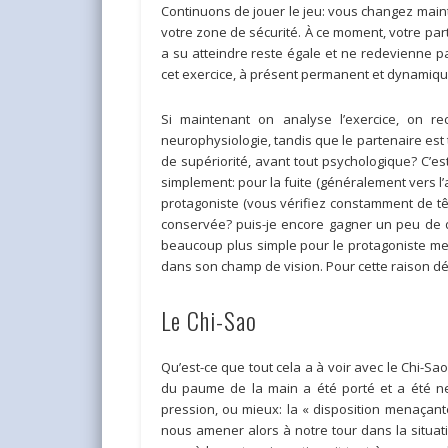
Continuons de jouer le jeu: vous changez main
votre zone de sécurité. À ce moment, votre par
a su atteindre reste égale et ne redevienne p
cet exercice, à présent permanent et dynamiqu
Si maintenant on analyse l’exercice, on r
neurophysiologie, tandis que le partenaire est 
de supériorité, avant tout psychologique? C’e
simplement: pour la fuite (généralement vers l’
protagoniste (vous vérifiez constamment de tête 
conservée? puis-je encore gagner un peu de di
beaucoup plus simple pour le protagoniste mena
dans son champ de vision. Pour cette raison déjà
Le Chi-Sao
Qu’est-ce que tout cela a à voir avec le Chi-Sa
du paume de la main a été porté et a été neut
pression, ou mieux: la « disposition menaçante
nous amener alors à notre tour dans la situati