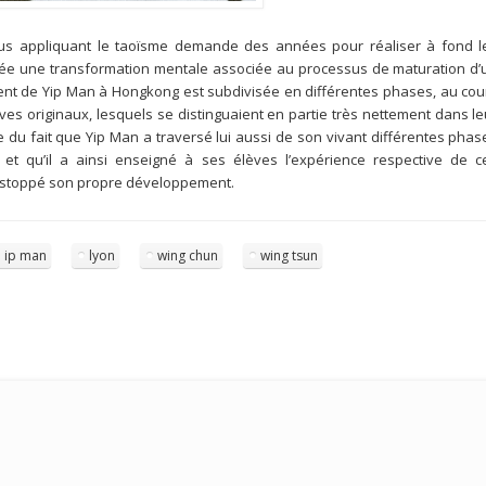
us appliquant le taoïsme demande des années pour réaliser à fond l
liée une transformation mentale associée au processus de maturation d’
ent de Yip Man à Hongkong est subdivisée en différentes phases, au cou
ves originaux, lesquels se distinguaient en partie très nettement dans le
e du fait que Yip Man a traversé lui aussi de son vivant différentes phas
t qu’il a ainsi enseigné à ses élèves l’expérience respective de c
nt stoppé son propre développement.
ip man
lyon
wing chun
wing tsun