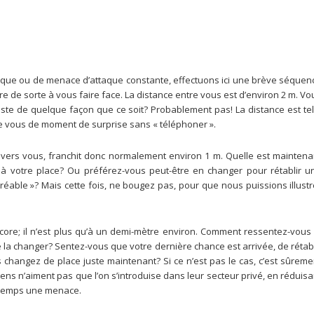
aque ou de menace d’attaque constante, effectuons ici une brève séquen
e de sorte à vous faire face. La distance entre vous est d’environ 2 m. Vo
te de quelque façon que ce soit? Probablement pas! La distance est tel
re vous de moment de surprise sans « téléphoner ».
 vers vous, franchit donc normalement environ 1 m. Quelle est maintena
 à votre place? Ou préférez-vous peut-être en changer pour rétablir u
able »? Mais cette fois, ne bougez pas, pour que nous puissions illustr
ore; il n’est plus qu’à un demi-mètre environ. Comment ressentez-vous 
 la changer? Sentez-vous que votre dernière chance est arrivée, de rétabl
 changez de place juste maintenant? Si ce n’est pas le cas, c’est sûreme
ens n’aiment pas que l’on s’introduise dans leur secteur privé, en réduisa
 temps une menace.