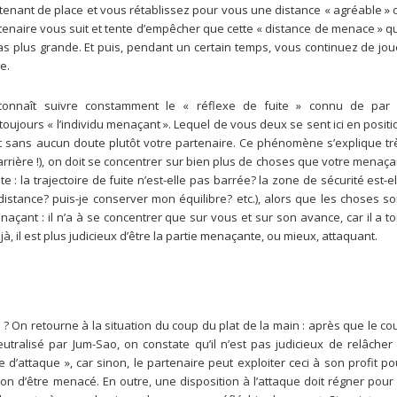
tenant de place et vous rétablissez pour vous une distance « agréable » 
tenaire vous suit et tente d’empêcher que cette « distance de menace » qu’
as plus grande. Et puis, pendant un certain temps, vous continuez de jou
e.
econnaît suivre constamment le « réflexe de fuite » connu de par 
toujours « l’individu menaçant ». Lequel de vous deux se sent ici en positi
st sans aucun doute plutôt votre partenaire. Ce phénomène s’explique tr
arrière !), on doit se concentrer sur bien plus de choses que votre menaça
: la trajectoire de fuite n’est-elle pas barrée? la zone de sécurité est-el
stance? puis-je conserver mon équilibre? etc.), alors que les choses so
çant : il n’a à se concentrer que sur vous et sur son avance, car il a to
, il est plus judicieux d’être la partie menaçante, ou mieux, attaquant.
o ? On retourne à la situation du coup du plat de la main : après que le co
ralisé par Jum-Sao, on constate qu’il n’est pas judicieux de relâcher 
 d’attaque », car sinon, le partenaire peut exploiter ceci à son profit po
on d’être menacé. En outre, une disposition à l’attaque doit régner pour 