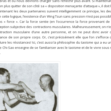
n bras et où nous devrions charger sans réfléchir plus avant. Si maintenan
 plus quitter de son côté sa « disposition menaçante d’attaque », il doit l
intenant les deux partenaires suivent intelligemment ce principe, les de
 cette logique, l’existence d’un Wing Tsun sans pression n’est pas possibl
s « force ». Car la force sentie (en l’occurrence la force provenant de 
ception subjective des contractions musculaires. Malheureusement, on n’e
raction musculaire d’une autre personne, et on ne peut donc avoir 
tance de son propre corps. Or, c’est précisément elle que l’on s’efforce 
ire les résistances! Ici, c’est aussi la philosophie du taoïsme qui a eu u
le Chi-Sao enseigne de se familiariser avec le taoïsme et de le vivre sous 
.