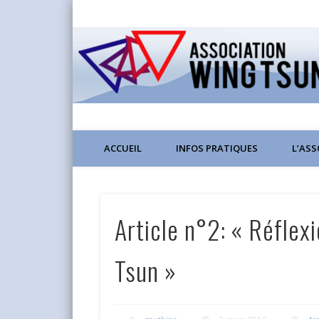
Wing Chun Kung Fu à Lyon
ACCUEIL
INFOS PRATIQUES
L’AS
Article n°2: « Réflex
Tsun »